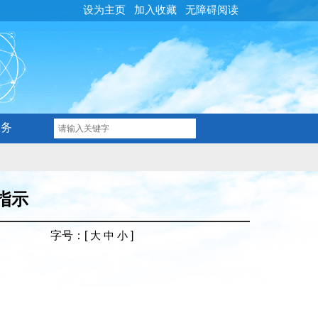
设为主页
加入收藏
无障碍阅读
服务
指示
字号
：[
]
大
中
小