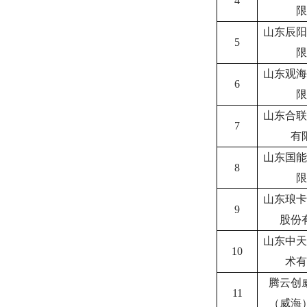
4
限
山东辰阳
5
限
山东观海
6
限
山东合联
7
有
山东国能
8
限
山东琅卡
9
股份
山东中天
10
术有
腾云创
11
（威海