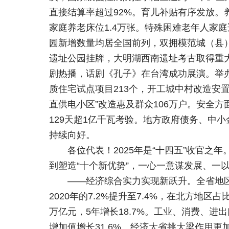
直接结算率超过92%。育儿补贴有序发放。养
家庭养老床位1.4万张。特殊困难老年人家庭
园新增数量均居全国前列，双拥模范城（县）
遗址公园挂牌，大明湖西南遗址考古取得重
剧热播，话剧《孔子》在台湾成功展演。举办
质住宅试点项目213个，开工城中村改造安置
直供电小区”改造惠及群众106万户。安全
129天超1亿千瓦考验。地方政府债务、中
持续向好。
各位代表！2025年是“十四五”收官之
到塑造“十个新优势”，一心一意谋发展、一
——经济综合实力实现新跃升。全省地区
2020年的7.2%提升至7.4%，在北方地区占
万亿元，5年增长18.7%。工业、消费、
增加值增长31.6%。经济大省挑大梁作用更