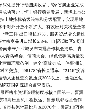
革深化提升行动圆满收官，6家省属企业完成
寿成功落户，恒丰银行稳健发展，新增上市公
。坚持土地指标省级统筹和分级配置，实现用地
水平对外开放不断扩大。有效应对关税壁垒等
，“新三样”出口增长37%，服务贸易增长超过
大宗商品进口增长5.8%。自贸试验区3项创
济南未来产业城发布首批合作机会清单。青
导人青岛峰会、儒商大会、绿色低碳高质量发
营商环境条例，健全“高效办成一件事”推进
交流、“96178”省长直通车、“2115”接诉
推动入企检查次数压减30%以上。“金融直达
”品牌获国务院综合督查表扬。
家最严格水资源管理制度考核全国第一。晋冀
东特高压直流工程投运。鲁豫毗邻地区合作
市县累计建设片区2070个，覆盖1.8万余