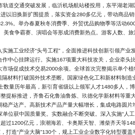
城市轨道交通突破发展，临沂机场航站楼投用，东平湖老湖
推进以旧换新扩围提质，落实资金280多亿元，带动商品销
和32.3%。举办春夏秋冬消费季、外贸优品购物季等活动60
赛、美食争霸赛、演唱会等形成消费新热点。游客人数、旅
入实施工业经济“头号工程”，全面推进科技创新引领产业
作中心挂牌运行。实施167项重大科技攻关，企业牵头比
市场促成技术交易2000余项。全球首次完整揭示单个
胎阻隔材料打破国外技术垄断。国家绿色化工和新材料制造
院士数量历年最高，新引育省级以上领军人才1480多人，
构调整提标推进，齐鲁石化鲁油鲁炼、玖德化学新材料等重
产达产。高新技术产品产量大幅增长，集成电路圆片增长1
。3家单位获中国质量奖。实数融合不断突破。深入实施“人工
收超过1200亿元，浪潮海若、卡奥斯天智、潍柴齐天等1
，打造“产业大脑”130个，规上工业企业数字化转型覆盖