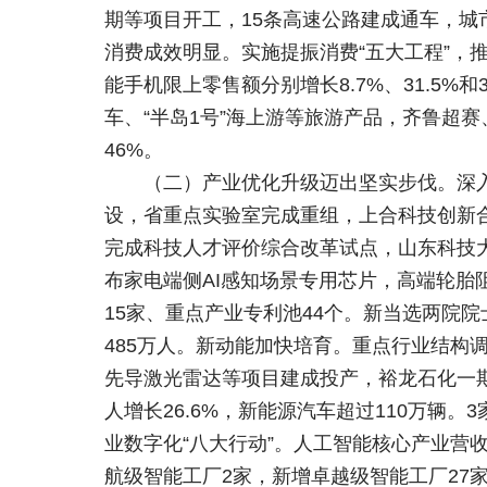
期等项目开工，15条高速公路建成通车，
消费成效明显。实施提振消费“五大工程”，
能手机限上零售额分别增长8.7%、31.5%
车、“半岛1号”海上游等旅游产品，齐鲁超
46%。
（二）产业优化升级迈出坚实步伐。深
设，省重点实验室完成重组，上合科技创新合
完成科技人才评价综合改革试点，山东科技大
布家电端侧AI感知场景专用芯片，高端轮
15家、重点产业专利池44个。新当选两院
485万人。新动能加快培育。重点行业结
先导激光雷达等项目建成投产，裕龙石化一期稳
人增长26.6%，新能源汽车超过110万辆
业数字化“八大行动”。人工智能核心产业营
航级智能工厂2家，新增卓越级智能工厂27家