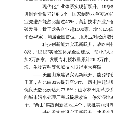
——现代化产业体系实现新跃升。19条
进制造业集群达到6个。国家制造业单项冠军达
业先进产能占比超过40%，高新技术产业产值
破发展，骨干龙头企业超1100家、增长1.
平台46家，均居全国首位。服务业对经济增长
——科技创新能力实现新跃升。战略科
8家，“1313”实验室体系全面建成，“2+
加2万多家。发明专利授权量累计26.2万
海、生物育种等领域技术取得重大突破。
——美丽山东建设实现新跃升。能源绿色
千瓦，占比由31%提升至54%、历史性超过
优良天数比例达到77.8%；山水林田湖草沙
的城市污水处理厂完成提标改造；修复湿地9
个、“两山”实践创新基地14个，获批美丽河
——基础设施建设实现新跃升。建设全国首