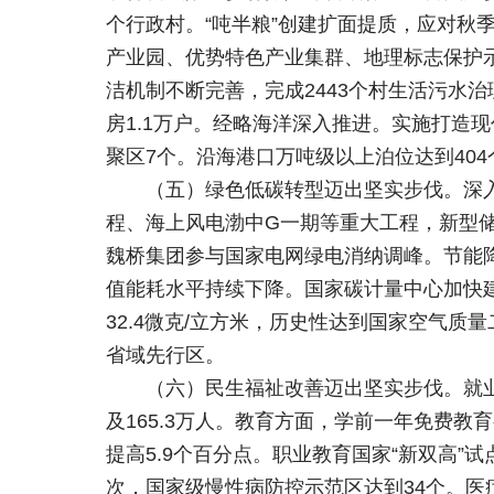
个行政村。“吨半粮”创建扩面提质，应对秋
产业园、优势特色产业集群、地理标志保护示
洁机制不断完善，完成2443个村生活污水
房1.1万户。经略海洋深入推进。实施打造
聚区7个。沿海港口万吨级以上泊位达到40
（五）绿色低碳转型迈出坚实步伐。深
程、海上风电渤中G一期等重大工程，新型储
魏桥集团参与国家电网绿电消纳调峰。节能
值能耗水平持续下降。国家碳计量中心加快建
32.4微克/立方米，历史性达到国家空气
省域先行区。
（六）民生福祉改善迈出坚实步伐。就业
及165.3万人。教育方面，学前一年免费教
提高5.9个百分点。职业教育国家“新双高”
次，国家级慢性病防控示范区达到34个。医