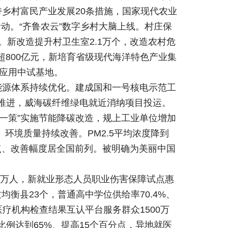
持乡村富民产业发展20条措施，国家现代农业
动。“齐鲁农云”数字乡村大脑上线。村庄保
。新改造提升村卫生室2.1万个，改造农村危
超800亿元，新培育省级现代海洋特色产业集
能应用中试基地。
能源体系持续优化。建成国和一号核电示范工
快推进，威海碳纤维绿电就近消纳项目投运。
一策”实施节能降碳改造，规上工业单位增加
环境质量持续改善。PM2.5平均浓度降到
分点、改善幅度居全国前列。被明确为美丽中国
.4万人，新就业形态人员职业伤害保障试点惠
均衡县23个，普通高中学位供给率70.4%、
医疗机构检查结果互认平台服务群众1500万
例达到65%、提高15个百分点，异地就医