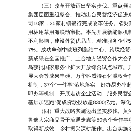
（三）改革开放迈出坚实步伐。重点领
集团层面重组整合。推动出台民营经济促进
司10家，35家村镇银行完成改革任务。省
用林用草用海联动审批。率先开展新能源机
不利影响，建设外贸优品库、精准服务企业50
7%。成功争创中欧班列集结中心、跨境经贸
新成果在全国推广。上合地方经贸合作大会
岛获批国家服务业扩大开放综合试点城市。
展大会等成果丰硕。万华科威特石化股权合
机制，37个“一件事”落地落实，好办易办率超过9
即办等机制，开展走访企业活动、服务民营企业
基层加速跑”促成贷款投放超8300亿元。深
（四）重大战略实施迈出坚实步伐。黄
鲁豫大宗商品骨干流通走廊等50余个合作
取得新成效。乡村振兴深耕细作。出台实施乡