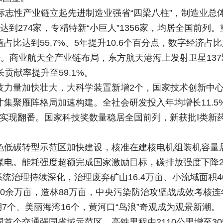
标志性产业链立起先进制造业强省“四梁八柱”，制造业
到274家，专精特新“小巨人”1356家，均居全国前
占比达到55.7%、5年提升10.6个百分点，数字经济占
5倍。商业航天全产业链布局，东方航天港海上发射卫星13
贡献率提升至59.1%。
技力量加快壮大，大科学装置新增2个，国家技术创新中
N”人才集聚雁阵格局加速构建。全社会研发投入年均增长11
件、实现翻番。国家科技奖数量稳居全国前列，新获批Ⅰ类新
低碳转型示范区加快建设，核准在建核电机组装机容量居
煤电。能耗强度超额完成国家激励目标，碳排放强度下降20
系统治理持续深化，治理废弃矿山16.4万亩、小流域面积4
0余万亩，造林88万亩，中央污染防治攻坚战成效考核连
湖7个、美丽海湾16个，黄河口“鸟浪”奇观成为观景新潮。
个交通强国省域示范区，高铁里程由2110公里增至3055