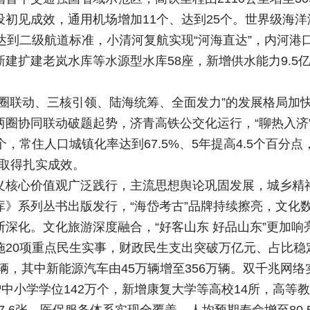
初见成效，通用机场增加11个、达到25个。世界级海
达到二级航道标准，小清河复航实现“河海直达”，内河港口
扩建老岚水库等水源型水库58座，新增供水能力9.5亿
两圈联动、三核引领、陆海统筹、全面发力”的发展格局加
两圈协同联动破题起势，济青高铁公交化运行，“聊热入济
，常住人口城镇化率达到67.5%、5年提高4.5个百分点
兴取得扎实成效。
核心价值观广泛践行，主流思想舆论巩固发展，城乡精神
文库》系列丛书出版发行，“海岱考古”品牌持续擦亮，文
深化。文化旅游深度融合，“好客山东 好品山东”更加响
20项重点民生实事，财政民生支出突破万亿元、占比稳
30万辆，其中新能源汽车由45万辆增至356万辆。双千兆
中小学学位142万个，新增康复大学等高校14所，高等教