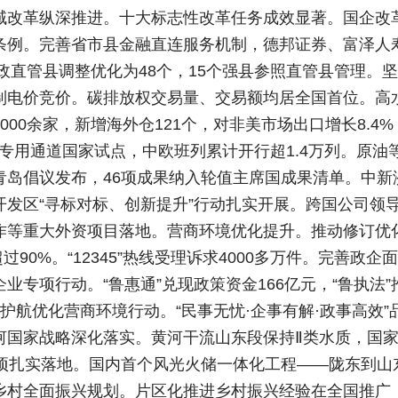
域改革纵深推进。十大标志性改革任务成效显著。国企改
条例。完善省市县金融直连服务机制，德邦证券、富泽人
财政直管县调整优化为48个，15个强县参照直管县管理
制电价竞价。碳排放权交易量、交易额均居全国首位。高
00余家，新增海外仓121个，对非美市场出口增长8.4%
专用通道国家试点，中欧班列累计开行超1.4万列。原油等
青岛倡议发布，46项成果纳入轮值主席国成果清单。中新
开发区“寻标对标、创新提升”行动扎实开展。跨国公司领
作等重大外资项目落地。营商环境优化提升。推动修订优化
0%。“12345”热线受理诉求4000多万件。完善政企面对面
专项行动。“鲁惠通”兑现政策资金166亿元，“鲁执法”
化护航优化营商环境行动。“民事无忧·企事有解·政事高效
河国家战略深化落实。黄河干流山东段保持Ⅱ类水质，国
事项扎实落地。国内首个风光火储一体化工程——陇东到山
村全面振兴规划。片区化推进乡村振兴经验在全国推广，省