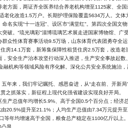
老方面，两证齐全医养结合养老机构增至1125家、全国
适老化改造1.5万户。长期护理保险覆盖5634万人。
命名实现“十一连冠”、设区市“满堂红”。第四次全国文物
大突破。“琉光璃彩”淄博琉璃艺术展走进国家博物馆、广
群众性体育赛事活动9.5万场，山东体育代表团勇夺全运
住房14.1万套，新筹集保障性租赁住房2.5万套，改造老
方面，安全生产治本攻坚行动深入推进，生产安全事故起数
小金融机构等领域风险有序化解。深化公共安全系统施治
年。五年来，我们牢记嘱托、感恩奋进，从“走在前、开新局”
以贯之抓落实，新征程上现代化强省建设实现良好开局。
生产总值年均增长5.9%、高于全国0.5个百分点；经济
比由20.5%提升至21.1%；人均生产总值由7.34万元提升
进出口等年均增速高于全国，粮食总产稳定在1100亿斤以
加凸显。