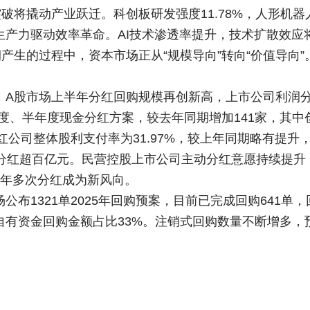
突破将撬动产业跃迁。科创板研发强度11.78%，人形机
生产力驱动效率革命。AI技术渗透率提升，技术扩散效应
产生的过程中，资本市场正从“规模导向”转向“价值导向”
，A股市场上半年分红回购规模再创新高，上市公司利润
季度、半年度现金分红方案，较去年同期增加141家，其中
分红公司整体股利支付率为31.97%，较上年同期略有提
司分红超百亿元。民营控股上市公司主动分红意愿持续提升，
一年多次分红成为新风向。
1321单2025年回购预案，目前已完成回购641单，回
有资金回购金额占比33%。注销式回购数量不断增多，预