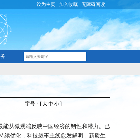
设为主页
加入收藏
无障碍阅读
服务
字号
：[
]
大
中
小
最能从微观端反映中国经济的韧性和潜力。已
构持续优化，科技叙事主线愈发鲜明，新质生